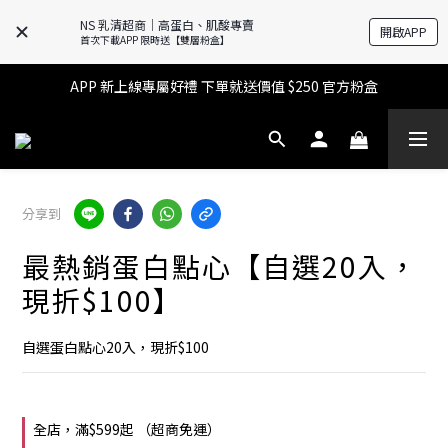
NS 乳清超商｜高蛋白、肌酸專賣
開啟APP
🔥滿$599【超商取貨免運】下單再送2%購物金+點數‼️
首次下載APP 限時送【雙層粉盒】
🔥滿$599【超商取貨免運】下單再送2%購物金+點數‼️
APP 新上線專屬好禮 下單就送價值 $250 官方粉盒
👉 乳清超商保障｜7 天鑑賞・免費退換貨
🔥滿$599【超商取貨免運】下單再送2%購物金+點數‼️
分享到
最熱銷蛋白點心【自選20入，
現折$100】
自選蛋白點心20入，現折$100
全店，滿$599起 （超商免運）