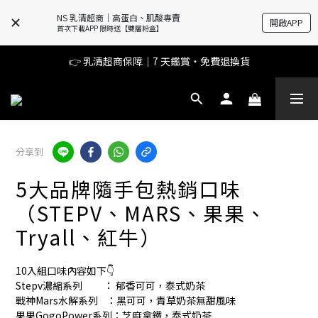
NS 乳清超商｜高蛋白、肌酸專賣
開啟APP
APP 新上線專屬好禮 下單就送價值 $250 官方粉盒
首次下載APP 限時送【雙層粉盒】
🔥滿$599【超商取貨免運】下單再送2%購物金+點數‼️
👉 乳清超商保障｜7 天鑑賞・免費退換貨
🔥滿$599【超商取貨免運】下單再送2%購物金+點數‼️
分享到
5大品牌隨手包熱銷口味
（STEPV、MARS、果果、
Tryall、紅牛）
10入組口味內容如下👇
Stepv濃縮系列          ： 郁香可可，泰式奶茶
戰神Mars水解系列    ：黑可可，青草奶茶無甜風味
果果GogoPower系列：芝麻拿鐵，泰式奶茶