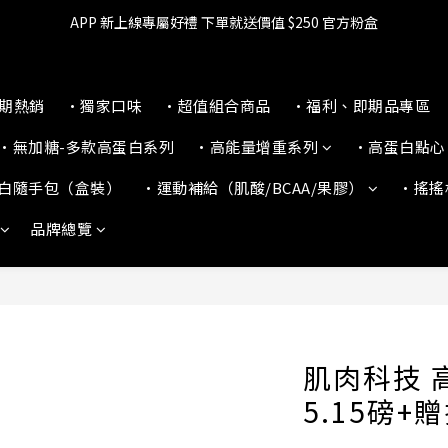
APP 新上線專屬好禮 下單就送價值 $250 官方粉盒
🔥滿$599【超商取貨免運】下單再送2%購物金+點數‼️
👉 乳清超商保障｜7 天鑑賞・免費退換貨
本期熱銷
•獨家口味
•超值組合商品
•福利、即期品專區
🔥滿$599【超商取貨免運】下單再送2%購物金+點數‼️
•無加糖-多款高蛋白系列
•高能量增重系列
•高蛋白點心
白隨手包（盒裝）
•運動補給（肌酸/BCAA/果膠）
•搖搖
品牌總覽
肌肉科技 
5.15磅+