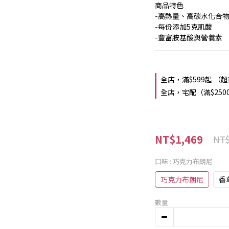
商品特色
-高熱量、高碳水化合
-每份添加5克肌酸
-豐富胺基酸與營養素
全店，滿$599起 （
全店，宅配（滿$250
NT$1,469
NT$
口味
: 巧克力布朗尼
巧克力布朗尼
香
數量