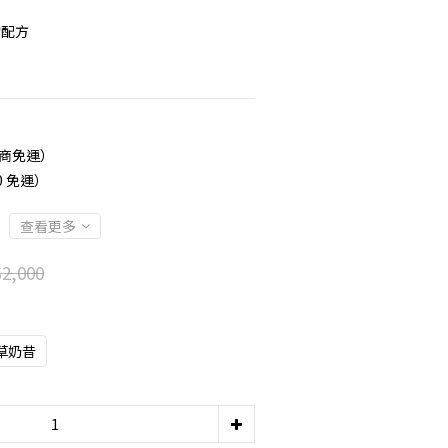
物配方
超商免運）
0 免運）
查看更多
2,000
草奶昔