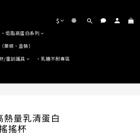
$
•低脂高蛋白系列
（單條、盒裝）
杯/重訓護具
•乳糖不耐專區
立即購買
高熱量乳清蛋白
贈搖搖杯