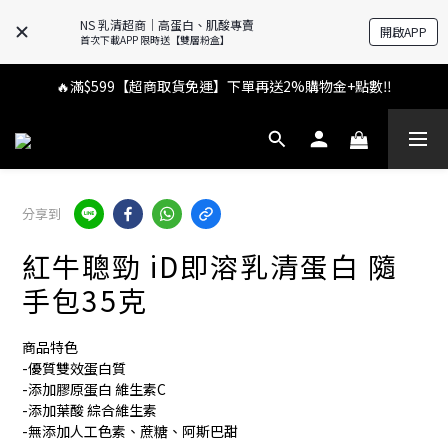
NS 乳清超商｜高蛋白、肌酸專賣
開啟APP
首次下載APP 限時送【雙層粉盒】
🔥滿$599【超商取貨免運】下單再送2%購物金+點數‼️
🔥滿$599【超商取貨免運】下單再送2%購物金+點數‼️
APP 新上線專屬好禮 下單就送價值 $250 官方粉盒
👉 乳清超商保障｜7 天鑑賞・免費退換貨
分享到
🔥滿$599【超商取貨免運】下單再送2%購物金+點數‼️
紅牛聰勁 iD即溶乳清蛋白 隨
手包35克
商品特色
-優質雙效蛋白質
-添加膠原蛋白 維生素C
-添加葉酸 綜合維生素
-無添加人工色素、蔗糖、阿斯巴甜