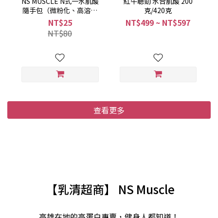
NS MUSCLE N式一水肌酸
紅牛聰勁 水合肌酸 200
隨手包（微粉化、高溶解
克/420克
度）
NT$25
NT$499 ~ NT$597
NT$80
查看更多
【乳清超商】 NS Muscle
高雄在地的高蛋白專賣，健身人都知道！