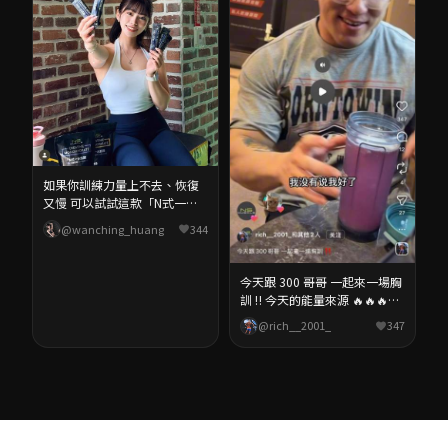
如果你訓練力量上不去、恢復
又慢 可以試試這款「N式一水
肌酸」 溶解度蠻好，喝起來不
@wanching_huang
344
會沙沙的 目前用下來的感覺
是： ✅ 重量比較穩定 ✅ 訓練後
沒那麼疲勞 ✅ 隔天恢復比較快
今天跟 300 哥哥 一起來一場胸
我自己是每天固定補5g 搭配水
訓 ‼️ 今天的能量來源 🔥🔥🔥
或運動飲料都 OK 👉 想提升力
NS MUSCLE N式一水肌酸 -專利
@rich__2001_
347
量 / 增肌效率的人 可以直接入
CreHytine™M 膠體微化技術 -秒
手試試 ⭐折扣碼：sunny0626 #
溶解不結塊 -吸收效率佳 -溫和
肌酸 #運動補給 #力量提升
不刺激 健身人吃：增加爆發
力、突破撞牆期 一般人吃：大
腦清晰、對抗日常疲勞 各位巨
巨吃：突破極限 力量 UP! 輸入
專屬推薦代碼：【rich】 全館