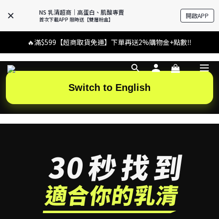
NS 乳清超商｜高蛋白、肌酸專賣
開啟APP
首次下載APP 限時送【雙層粉盒】
🔥滿$599【超商取貨免運】下單再送2%購物金+點數‼️
🔥滿$599【超商取貨免運】下單再送2%購物金+點數‼️
APP 新上線專屬好禮 下單就送價值 $250 官方粉盒
👉 乳清超商保障｜7 天鑑賞・免費退換貨
Switch to English
🔥滿$599【超商取貨免運】下單再送2%購物金+點數‼️
30秒找到
適合你的乳清