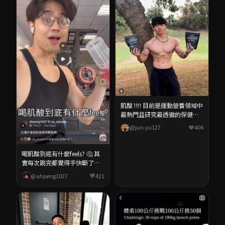
超好喝！ 📌 建議攝取：每天 3-
mark999（省錢小幫手）
5g 持續補充即可 到主頁連結下
單，即享 95 折優惠！
肌酸 ‼️‼️ 目前是運動營養領域中
最熱門且研究最透徹的保健品
存在於紅肉、魚類中，人體也
@jun.yu127
406
會自行產生，但量少 因此歸類
為補劑 而非藥品 常見的問題：
一般人（甚至較少運動）能不
喝肌酸到底有什麼feels? 🤔 其
能補充？ 答案絕對是可以
實每次跳完都覺得手快斷了、
的！！ 研究顯示對於老年人預
腳超酸..🙂 為了讓我能一邊爆發
@ahpeng1027
421
防肌肉流失（肌少症）有幫助
力道一邊維持動作的美感 為大
並且能維持體內代謝水平、改
家隆重推薦 @ns_muscle 推出
善認知功能 運動族群則不必多
的「N式一水肌酸」 它幫我充
說 增強運動表現、增肌、加速
滿了跳舞需要的爆發力 而且跳
恢復與減輕疲勞 💪💪 這次收到
完隔天不會全身酸痛到不想動
@ns_muscle 新推出的 N式一