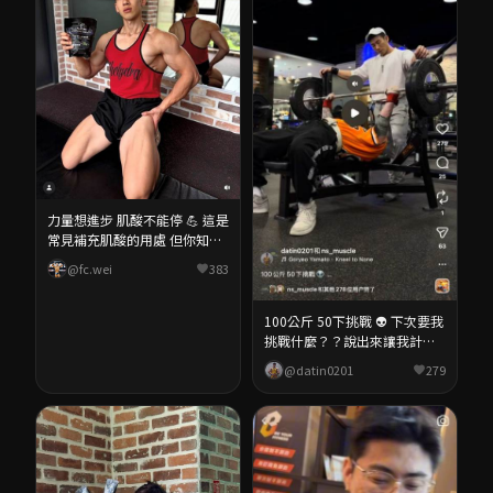
喔對了！它的一大優點就是溶
水肌酸 一共兩種口味 冰釀藍莓
解很快 訓練跟練舞前隨手泡一
清爽不膩且無化學味 經典原味
杯超方便 喝起來也不會有卡卡
就是經典 🙌 折扣碼：junyu127
的粉感 你也想跳舞更有力或是
#肌酸 #健身 #重訓 #補給品
訓練更輕鬆嗎？ 主播強力推薦
試試這款肌酸！ 折扣碼：peng
#fyp #dance #健身 #kpop
#twice
力量想進步 肌酸不能停 💪 這是
常見補充肌酸的用處 但你知道
補充肌酸也能幫助大腦嗎？ 肌
@fc.wei
383
酸主要作用在 ATP 能量系統 大
腦其實也需要 ATP 運作 而肌酸
能幫助提升腦部能量供應 ・提
100公斤 50下挑戰 👽 下次要我
升專注力與反應速度 ・改善疲
挑戰什麼？？說出來讓我計劃
勞狀態 ・有助於記憶與認知表
一下 @ns_muscle 超讚的訓前
@datin0201
279
現 來推薦我最近在喝的肌酸
一水肌酸！ 極細緻的粉末好喝
@ns_muscle 我超愛他們的藍
又好吸收 被證實非常有助於人
莓口味 還有隨手包超級方便 折
體的營養補給品 🔥 目前都有優
扣碼：fc（享95折優惠）
惠活動趁快到官網搶購！ ➡️折
扣碼：tin #健身 #fit
#benchpress #workout #健美