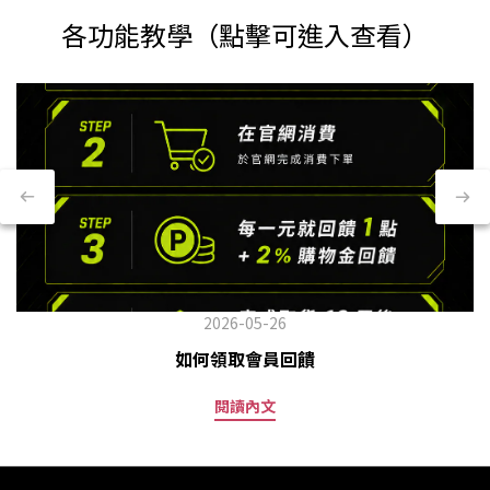
Blender 搖搖杯都可以享有折
各功能教學（點擊可進入查看）
扣！ #乳清超商 #N式肌酸 #臥
推200 #突破極限 #力量開外掛
2026-05-26
如何領取會員回饋
閱讀內文