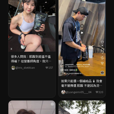
很多人問我：肌酸到底值不值
得補？ 從營養師角度，我只看
一件事… 👉 有沒有科學證據
@iris_dietitian
157
目前研究最完整、效果最穩定
的 其實就是「一水合肌酸
（Creatine Monohydrate）」
如果只能選一個補給品 🧴 我會
✅ 提升肌力與爆發力 ✅ 增加訓
毫不猶豫選 肌酸 不是因為流行
練表現 ✅ 幫助肌肉合成 這次選
而是因為它是目前 研究證據最
@yangximi05___04
320
擇的 N式一水肌酸以上都符
多、最扎實的補給品 可以幫助
合！ 使用「甜菊糖苷」作為代
提升力量 提升訓練表現 長期使
糖來源 天然、高甜度、低熱
用安全性也高 重點是 價格還非
量，體感喝起來不會死甜 最愛
常親民 效果、證據、CP值 幾
的是藍莓口味肌酸，酸酸甜甜
乎沒有對手 ⚡ 折扣碼：