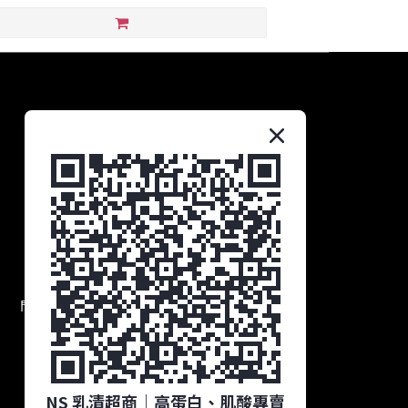
聯絡我們
統編：90685221
抬頭：學生營養股份有限公司
電話：0965-384-856
時間：11:00 ～ 19:00
電郵：service@nsmuscle.com
門市地址：高雄市楠梓區藍昌路369-2號
NS 乳清超商｜高蛋白、肌酸專賣