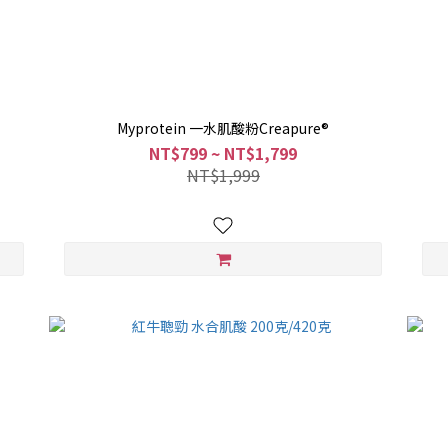
Myprotein 一水肌酸粉Creapure®
NT$799 ~ NT$1,799
NT$1,999