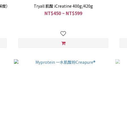
溶解度）
Tryall 肌酸 iCreatine 400g/420g
NT$450 ~ NT$599