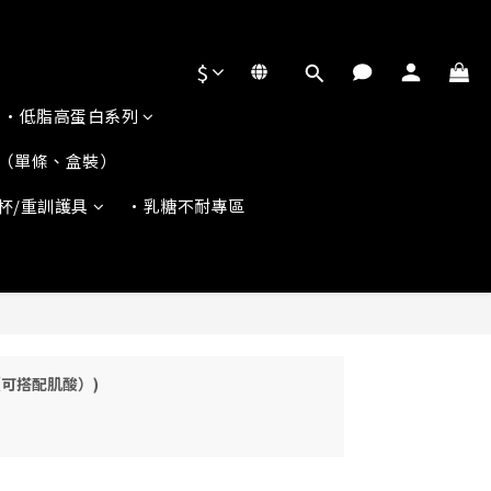
$
•低脂高蛋白系列
（單條、盒裝）
杯/重訓護具
•乳糖不耐專區
G（可搭配肌酸）)