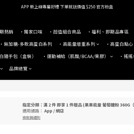
🔥滿$599【超商取貨免運】下單再送2%購物金+點數‼️
APP 新上線專屬好禮 下單就送價值 $250 官方粉盒
👉 乳清超商保障｜7 天鑑賞・免費退換貨
本期熱銷
•獨家口味
•超值組合商品
•福利、即期品專區
🔥滿$599【超商取貨免運】下單再送2%購物金+點數‼️
•無加糖-多款高蛋白系列
•高能量增重系列
•高蛋白點心
白隨手包（盒裝）
•運動補給（肌酸/BCAA/果膠）
•搖搖
品牌總覽
指定分類：滿 2 件 即享 1 件贈品 (果果能量 葡萄糖粉 360
適用通路：
App
/
網店
條款與細則