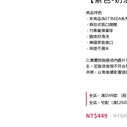
商品特色
 - 本商品為STRADA系
 - 鎖扣式瓶口開關
 - 付專屬彈簧球
 - 圓底好清洗
 - 美國原裝進口
 - 保證不漏水
⚠️實體照與選項內圖
主。若取貨發現不符合
吊牌，以免後續影響退
全店，滿$599起 （
全店，宅配（滿$250
NT$449
NT$6