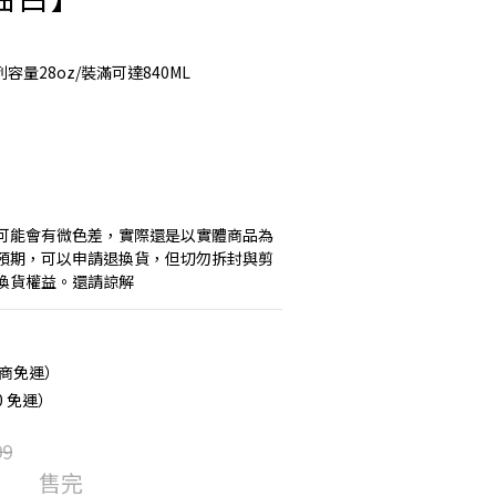
列容量28oz/裝滿可達840ML
片可能會有微色差，實際還是以實體商品為
預期，可以申請退換貨，但切勿拆封與剪
換貨權益。還請諒解
超商免運）
0 免運）
99
售完