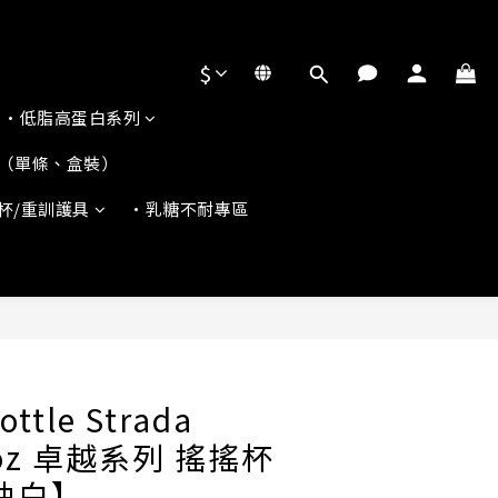
$
•低脂高蛋白系列
（單條、盒裝）
杯/重訓護具
•乳糖不耐專區
ottle Strada
28oz 卓越系列 搖搖杯
油白】