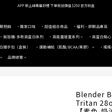
🔥滿$599【超商取貨免運】下單再送2%購物金+點數‼️
APP 新上線專屬好禮 下單就送價值 $250 官方粉盒
👉 乳清超商保障｜7 天鑑賞・免費退換貨
本期熱銷
•獨家口味
•超值組合商品
•福利、即期品專區
🔥滿$599【超商取貨免運】下單再送2%購物金+點數‼️
•無加糖-多款高蛋白系列
•高能量增重系列
•高蛋白點心
白隨手包（盒裝）
•運動補給（肌酸/BCAA/果膠）
•搖搖
品牌總覽
Blender B
Tritan 
【素色-奶