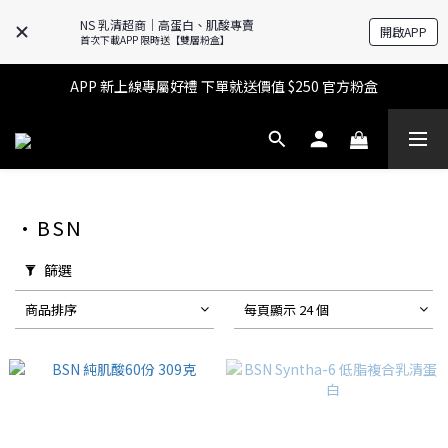
NS 乳清超商｜高蛋白、肌酸專賣
開啟APP
🔥滿$599【超商取貨免運】下單再送2%購物金+點數‼️
首次下載APP 限時送【雙層粉盒】
🔥滿$599【超商取貨免運】下單再送2%購物金+點數‼️
APP 新上線專屬好禮 下單就送價值 $250 官方粉盒
👉 乳清超商保障｜7 天鑑賞・免費退換貨
🔥滿$599【超商取貨免運】下單再送2%購物金+點數‼️
•BSN
篩選
商品排序
每頁顯示 24 個