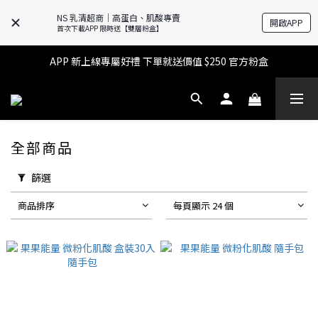
NS 乳清超商｜高蛋白、肌酸專賣
開啟APP
🔥滿$599【超商取貨免運】下單再送2%購物金+點數‼️
首次下載APP 限時送【雙層粉盒】
🔥滿$599【超商取貨免運】下單再送2%購物金+點數‼️
APP 新上線專屬好禮 下單就送價值 $250 官方粉盒
👉 乳清超商保障｜7 天鑑賞・免費退換貨
🔥滿$599【超商取貨免運】下單再送2%購物金+點數‼️
全部商品
篩選
商品排序
每頁顯示 24 個