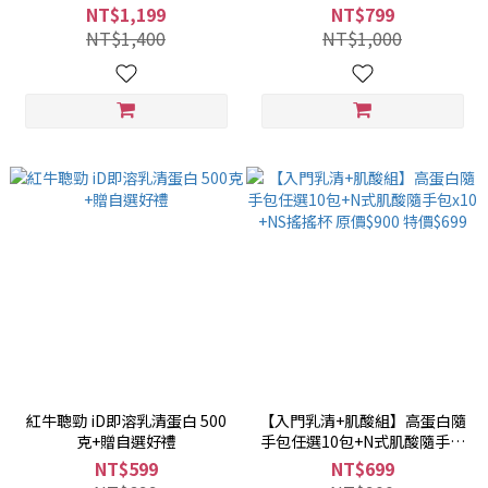
搖搖杯 或雙層粉盒 原價 $1400
+搖搖杯 $799
NT$1,199
NT$799
特價$1199
NT$1,400
NT$1,000
紅牛聰勁 iD即溶乳清蛋白 500
【入門乳清+肌酸組】高蛋白隨
克+贈自選好禮
手包任選10包+N式肌酸隨手包
x10 +NS搖搖杯 原價$900 特價
NT$599
NT$699
$699