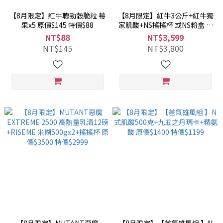
【8月限定】紅牛聰勁穀脆粒 莓
【8月限定】紅牛3公斤+紅牛獨
果x5 原價$145 特價$88
家肌酸+NS搖搖杯 或NS粉盒 原
價$3800 特價$3599
NT$88
NT$3,599
NT$145
NT$3,800