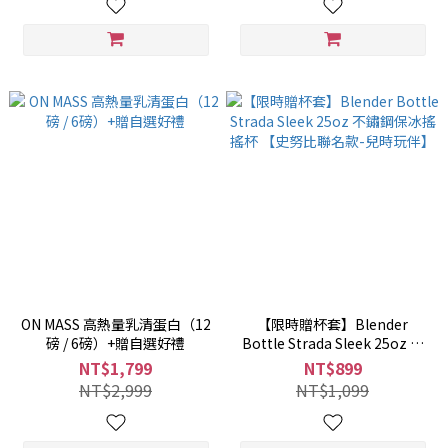
ON MASS 高熱量乳清蛋白（12
【限時贈杯套】Blender
磅 / 6磅）+贈自選好禮
Bottle Strada Sleek 25oz 不
鏽鋼保冰搖搖杯 【史努比聯名
NT$1,799
NT$899
款-兒時玩伴】
NT$2,999
NT$1,099