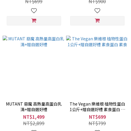
NT$699
NT$900
MUTANT 惡魔 高熱量高蛋白乳
The Vegan 樂維根 植物性蛋白
清+贈自選好禮
1公斤+贈自選好禮 素食蛋白 素
食
NT$1,499
NT$699
NT$2,899
NT$799