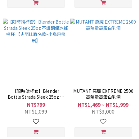
【限時贈杯套】Blender
MUTANT 惡魔 EXTREME 2500
Bottle Strada Sleek 25oz 不
高熱量高蛋白乳清
鏽鋼保冰搖搖杯 【史努比聯名
NT$799
NT$1,469 ~ NT$1,999
款-小鳥飛飛飛】
NT$1,099
NT$3,000