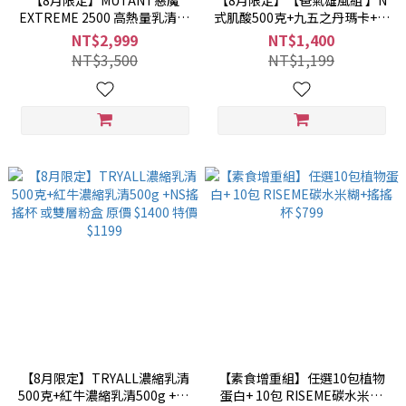
【8月限定】MUTANT惡魔
【8月限定】【爸氣雄風組 】N
EXTREME 2500 高熱量乳清12
式肌酸500克+九五之丹瑪卡+精
磅+RISEME 米糊500gx2+搖搖
氨酸 原價$1400 特價$1199
NT$2,999
NT$1,400
杯 原價$3500 特價$2999
NT$3,500
NT$1,199
【8月限定】TRYALL濃縮乳清
【素食增重組】任選10包植物
500克+紅牛濃縮乳清500g +NS
蛋白+ 10包 RISEME碳水米糊