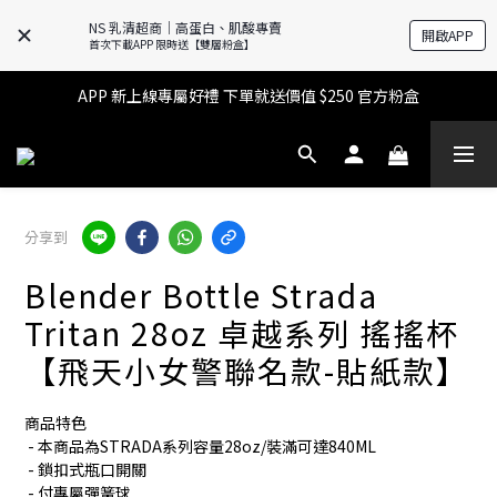
NS 乳清超商｜高蛋白、肌酸專賣
開啟APP
🔥滿$599【超商取貨免運】下單再送2%購物金+點數‼️
首次下載APP 限時送【雙層粉盒】
🔥滿$599【超商取貨免運】下單再送2%購物金+點數‼️
APP 新上線專屬好禮 下單就送價值 $250 官方粉盒
👉 乳清超商保障｜7 天鑑賞・免費退換貨
🔥滿$599【超商取貨免運】下單再送2%購物金+點數‼️
分享到
Blender Bottle Strada
Tritan 28oz 卓越系列 搖搖杯
【飛天小女警聯名款-貼紙款】
商品特色
 - 本商品為STRADA系列容量28oz/裝滿可達840ML
 - 鎖扣式瓶口開關
 - 付專屬彈簧球