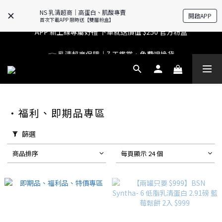
🔥滿$599【超商取貨免運】下單再送2%購物金+點數‼️
NS 乳清超商｜高蛋白、肌酸專賣
開啟APP
首次下載APP 限時送【雙層粉盒】
APP 新上線專屬好禮 下單就送價值 $250 官方粉盒
🔥滿$599【超商取貨免運】下單再送2%購物金+點數‼️
👉 乳清超商保障｜7 天鑑賞・免費退換貨
🔥滿$599【超商取貨免運】下單再送2%購物金+點數‼️
•福利、即期品專區
篩選
商品排序
每頁顯示 24 個