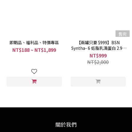
售完
即期品、福利品、特價專區
【兩罐只要 $999】BSN
Syntha- 6 低脂乳清蛋白 2.91
NT$188 ~ NT$1,899
磅 藍莓鬆餅 2入 $999
NT$999
NT$2,000
關於我們