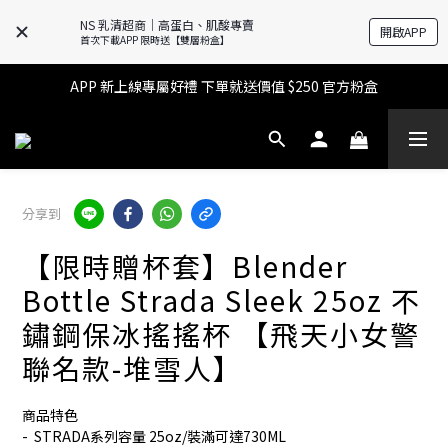
NS 乳清超商｜高蛋白、肌酸專賣
開啟APP
🔥滿$599【超商取貨免運】下單再送2%購物金+點數‼️
首次下載APP 限時送【雙層粉盒】
🔥滿$599【超商取貨免運】下單再送2%購物金+點數‼️
APP 新上線專屬好禮 下單就送價值 $250 官方粉盒
👉 乳清超商保障｜7 天鑑賞・免費退換貨
🔥滿$599【超商取貨免運】下單再送2%購物金+點數‼️
分享到
【限時贈杯套】Blender
Bottle Strada Sleek 25oz 不
鏽鋼保冰搖搖杯 【飛天小女警
聯名款-堆雪人】
商品特色
-  STRADA系列容量 25oz/裝滿可達730ML