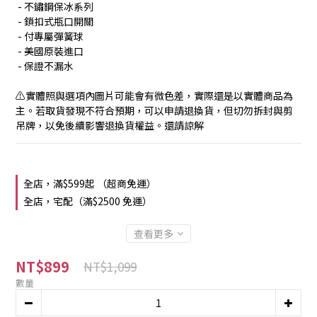
 - 不鏽鋼保冰系列
 - 鎖扣式瓶口開關
 - 付專屬彈簧球
 - 美國原裝進口
 - 保證不漏水
⚠️實體照與選項內圖片可能會有微色差，實際還是以實體商品為
主。若取貨發現不符合預期，可以申請退換貨，但切勿拆封與剪
吊牌，以免後續影響退換貨權益。還請諒解
全店，滿$599起 （超商免運）
全店，宅配（滿$2500 免運）
查看更多
NT$899
NT$1,099
數量