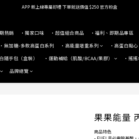
🔥滿$599【超商取貨免運】下單再送2%購物金+點數‼️
APP 新上線專屬好禮 下單就送價值 $250 官方粉盒
👉 乳清超商保障｜7 天鑑賞・免費退換貨
本期熱銷
•獨家口味
•超值組合商品
•福利、即期品專區
🔥滿$599【超商取貨免運】下單再送2%購物金+點數‼️
•無加糖-多款高蛋白系列
•高能量增重系列
•高蛋白點心
白隨手包（盒裝）
•運動補給（肌酸/BCAA/果膠）
•搖搖
品牌總覽
果果能量 丙
商品特色
- FUEL非必需胺基