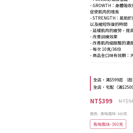
- GROWTH：身體
促使肌肉的增長
- STRENGTH：
以及縮短恢復的時間
- 延緩肌肉的疲勞，提
- 改善訓練效果
- 改善肌肉組胺酸的濃
- 每次 10克/36份
- 商品全口味有效期：
全店，滿$599起 （
全店，宅配（滿$250
NT$399
NT$5
顏色
: 青梅風味-360克
青梅風味-360克