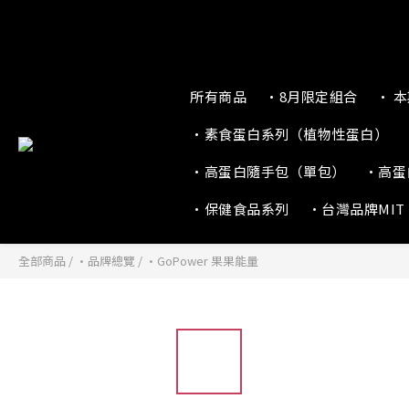
所有商品
•8月限定組合
• 
•素食蛋白系列（植物性蛋白）
•高蛋白隨手包（單包）
•高蛋
•保健食品系列
•台灣品牌MIT
全部商品
/
•品牌總覽
/
•GoPower 果果能量