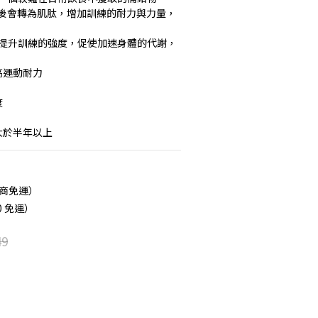
吸收後會轉為肌肽，增加訓練的耐力與力量，
能助於提升訓練的強度，促使加速身體的代謝，
高運動耐力
度
大於半年以上
超商免運）
0 免運）
49