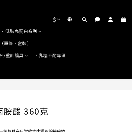
$
•低脂高蛋白系列
（單條、盒裝）
杯/重訓護具
•乳糖不耐專區
立即購買
胺酸 360克
酸，一個較難在日常飲食中獲取的補給物