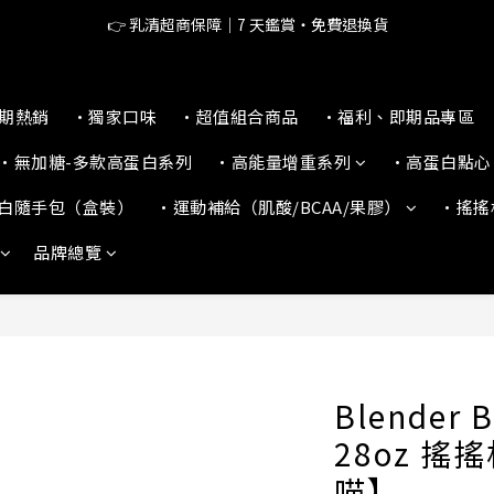
🔥滿$599【超商取貨免運】下單再送2%購物金+點數‼️
👉 乳清超商保障｜7 天鑑賞・免費退換貨
🔥滿$599【超商取貨免運】下單再送2%購物金+點數‼️
本期熱銷
•獨家口味
•超值組合商品
•福利、即期品專區
•無加糖-多款高蛋白系列
•高能量增重系列
•高蛋白點心
白隨手包（盒裝）
•運動補給（肌酸/BCAA/果膠）
•搖搖
品牌總覽
Blender B
28oz 搖
喵】