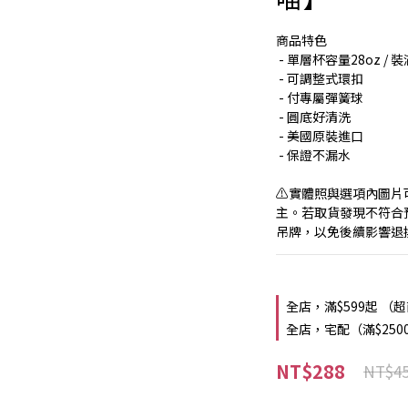
商品特色
 - 單層杯容量28oz / 
 - 可調整式環扣
 - 付專屬彈簧球
 - 圓底好清洗
 - 美國原裝進口
 - 保證不漏水
⚠️實體照與選項內圖
主。若取貨發現不符合
吊牌，以免後續影響退
全店，滿$599起 （
全店，宅配（滿$250
NT$288
NT$4