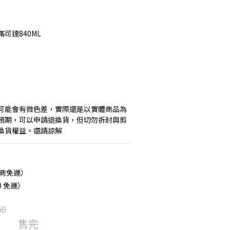
裝滿可達840ML
片可能會有微色差，實際還是以實體商品為
預期，可以申請退換貨，但切勿拆封與剪
換貨權益。還請諒解
超商免運）
0 免運）
50
售完