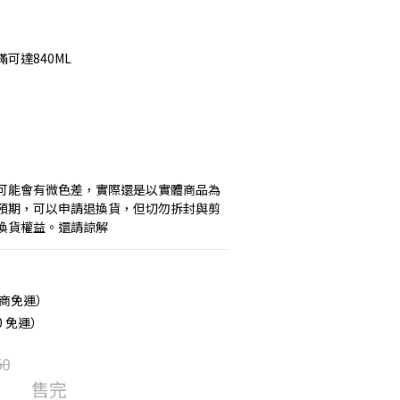
裝滿可達840ML
片可能會有微色差，實際還是以實體商品為
預期，可以申請退換貨，但切勿拆封與剪
換貨權益。還請諒解
超商免運）
0 免運）
50
售完