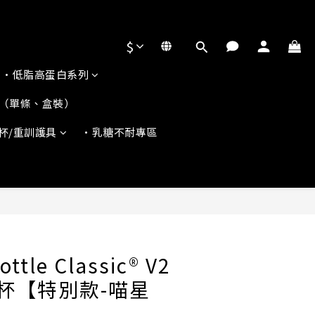
$
•低脂高蛋白系列
（單條、盒裝）
杯/重訓護具
•乳糖不耐專區
ottle Classic® V2
搖杯【特別款-喵星