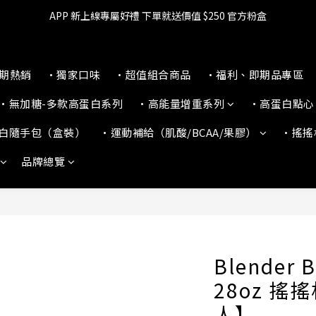
APP 新上線專屬好禮 下單就送價值 $250 官方粉盒
🔥滿$599【超商取貨免運】下單再送2%購物金+點數‼️
👉 乳清超商保障｜7 天鑑賞・免費退換貨
🔥滿$599【超商取貨免運】下單再送2%購物金+點數‼️
本期熱銷
•獨家口味
•超值組合商品
•福利、即期品專區
•無加糖-多款高蛋白系列
•高能量增重系列
•高蛋白點心
白隨手包（盒裝）
•運動補給（肌酸/BCAA/果膠）
•搖搖
品牌總覽
Blender B
28oz 搖
人】