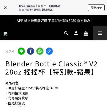
NS 乳清超商｜高蛋白、肌酸專賣
開啟APP
🔥滿$599【超商取貨免運】下單再送2%購物金+點數‼️
首次下載APP 限時送【雙層粉盒】
🔥滿$599【超商取貨免運】下單再送2%購物金+點數‼️
APP 新上線專屬好禮 下單就送價值 $250 官方粉盒
👉 乳清超商保障｜7 天鑑賞・免費退換貨
🔥滿$599【超商取貨免運】下單再送2%購物金+點數‼️
分享到
Blender Bottle Classic® V2
28oz 搖搖杯【特別款-霜果】
商品特色
 - 單層杯容量28oz / 裝滿可達840ML
 - 可調整式環扣
 - 付專屬彈簧球
 - 圓底好清洗