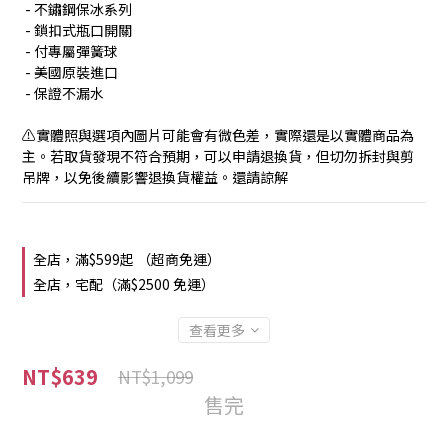
 - 不鏽鋼保冰系列
 - 鎖扣式瓶口開關
 - 付專屬彈簧球
 - 美國原裝進口
 - 保證不漏水
⚠️實體照與選項內圖片可能會有微色差，實際還是以實體商品為
主。若取貨發現不符合預期，可以申請退換貨，但切勿拆封與剪
吊牌，以免後續影響退換貨權益。還請諒解
全店，滿$599起 （超商免運）
全店，宅配（滿$2500 免運）
查看更多
NT$639
NT$1,099
售完