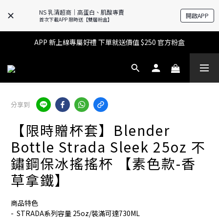
NS 乳清超商｜高蛋白、肌酸專賣
開啟APP
🔥滿$599【超商取貨免運】下單再送2%購物金+點數‼️
首次下載APP 限時送【雙層粉盒】
🔥滿$599【超商取貨免運】下單再送2%購物金+點數‼️
APP 新上線專屬好禮 下單就送價值 $250 官方粉盒
👉 乳清超商保障｜7 天鑑賞・免費退換貨
🔥滿$599【超商取貨免運】下單再送2%購物金+點數‼️
分享到
【限時贈杯套】Blender
Bottle Strada Sleek 25oz 不
鏽鋼保冰搖搖杯 【素色款-香
草拿鐵】
商品特色
-  STRADA系列容量 25oz/裝滿可達730ML