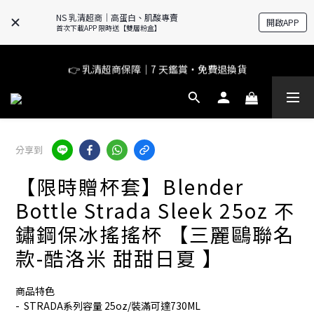
NS 乳清超商｜高蛋白、肌酸專賣
開啟APP
APP 新上線專屬好禮 下單就送價值 $250 官方粉盒
首次下載APP 限時送【雙層粉盒】
🔥滿$599【超商取貨免運】下單再送2%購物金+點數‼️
👉 乳清超商保障｜7 天鑑賞・免費退換貨
🔥滿$599【超商取貨免運】下單再送2%購物金+點數‼️
分享到
【限時贈杯套】Blender
Bottle Strada Sleek 25oz 不
鏽鋼保冰搖搖杯 【三麗鷗聯名
款-酷洛米 甜甜日夏 】
商品特色
-  STRADA系列容量 25oz/裝滿可達730ML