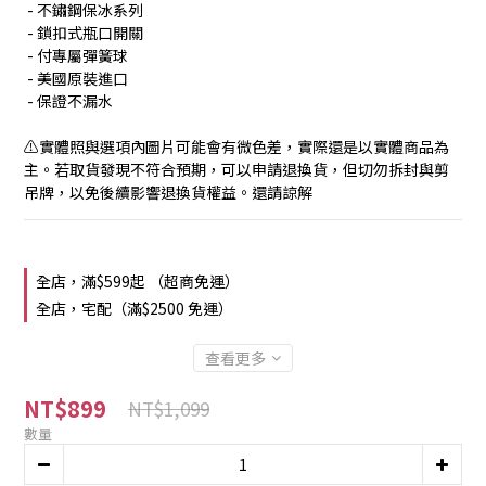
 - 不鏽鋼保冰系列
 - 鎖扣式瓶口開關
 - 付專屬彈簧球
 - 美國原裝進口
 - 保證不漏水
⚠️實體照與選項內圖片可能會有微色差，實際還是以實體商品為
主。若取貨發現不符合預期，可以申請退換貨，但切勿拆封與剪
吊牌，以免後續影響退換貨權益。還請諒解
全店，滿$599起 （超商免運）
全店，宅配（滿$2500 免運）
查看更多
NT$899
NT$1,099
數量