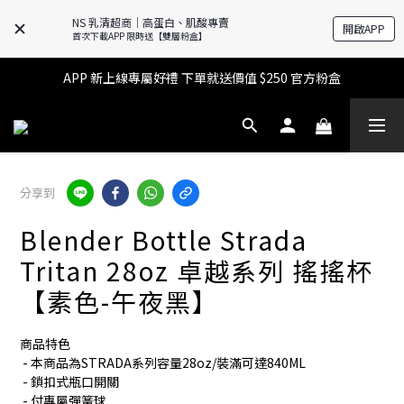
NS 乳清超商｜高蛋白、肌酸專賣
開啟APP
🔥滿$599【超商取貨免運】下單再送2%購物金+點數‼️
首次下載APP 限時送【雙層粉盒】
🔥滿$599【超商取貨免運】下單再送2%購物金+點數‼️
APP 新上線專屬好禮 下單就送價值 $250 官方粉盒
👉 乳清超商保障｜7 天鑑賞・免費退換貨
🔥滿$599【超商取貨免運】下單再送2%購物金+點數‼️
分享到
Blender Bottle Strada
Tritan 28oz 卓越系列 搖搖杯
【素色-午夜黑】
商品特色
 - 本商品為STRADA系列容量28oz/裝滿可達840ML
 - 鎖扣式瓶口開關
 - 付專屬彈簧球