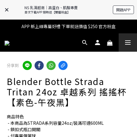
NS 乳清超商｜高蛋白、肌酸專賣
開啟APP
🔥滿$599【超商取貨免運】下單再送2%購物金+點數‼️
首次下載APP 限時送【雙層粉盒】
🔥滿$599【超商取貨免運】下單再送2%購物金+點數‼️
APP 新上線專屬好禮 下單就送價值 $250 官方粉盒
👉 乳清超商保障｜7 天鑑賞・免費退換貨
🔥滿$599【超商取貨免運】下單再送2%購物金+點數‼️
分享到
Blender Bottle Strada
Tritan 24oz 卓越系列 搖搖杯
【素色-午夜黑】
商品特色
 - 本商品為STRADA系列容量24oz/裝滿可達600ML
 - 鎖扣式瓶口開關
 - 付專屬彈簧球