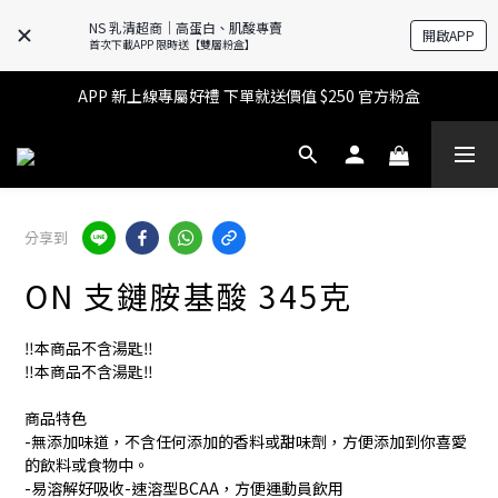
NS 乳清超商｜高蛋白、肌酸專賣
開啟APP
🔥滿$599【超商取貨免運】下單再送2%購物金+點數‼️
首次下載APP 限時送【雙層粉盒】
🔥滿$599【超商取貨免運】下單再送2%購物金+點數‼️
APP 新上線專屬好禮 下單就送價值 $250 官方粉盒
👉 乳清超商保障｜7 天鑑賞・免費退換貨
🔥滿$599【超商取貨免運】下單再送2%購物金+點數‼️
分享到
ON 支鏈胺基酸 345克
‼️本商品不含湯匙‼️
‼️本商品不含湯匙‼️
商品特色
-無添加味道，不含任何添加的香料或甜味劑，方便添加到你喜愛
的飲料或食物中。
-易溶解好吸收-速溶型BCAA，方便運動員飲用